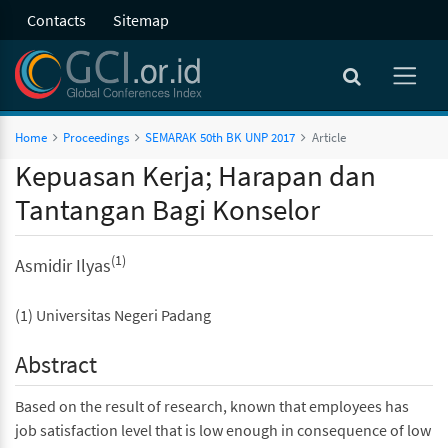
Contacts
Sitemap
Home
Proceedings
SEMARAK 50th BK UNP 2017
Article
Kepuasan Kerja; Harapan dan
Tantangan Bagi Konselor
(1)
Asmidir Ilyas
(1) Universitas Negeri Padang
Abstract
Based on the result of research, known that employees has
job satisfaction level that is low enough in consequence of low