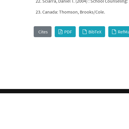
Sciarra, Daniel T. (2004) : School Counselin
Canada: Thomson, Brooks/Cole.
Cites
PDF
BibTeX
RefM
This work