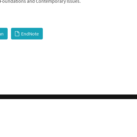
g: Foundations and Contemporary Issues.
an
EndNote
© 2026 GCI, Global Conferences Index, Lda - All rights reserved.
Privacy & Policy
About us
Sitemap
 is licensed under a
Creative Commons Attribution-NonCommercial 4.0 Internationa