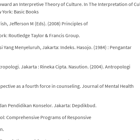
 Toward an Interpretive Theory of Culture. In The Interpretation of Cu
w York: Basic Books
ish, Jefferson M (Eds). (2008) Principles of
ork: Routledge Taylor & Francis Group.
si Yang Menyeluruh, Jakarta: Indeks. Hasojo. (1984) : Pengantar
ropologi. Jakarta : Rineka Cipta. Nasution. (2004). Antropologi
spective as a fourth force in counseling. Journal of Mental Health
g dan Pendidikan Konselor. Jakarta: Depdikbud.
hool: Comprehensive Programs of Responsive
n.