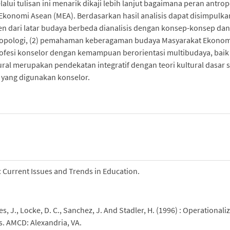
lui tulisan ini menarik dikaji lebih lanjut bagaimana peran antrop
 Ekonomi Asean (MEA). Berdasarkan hasil analisis dapat disimpulka
ien dari latar budaya berbeda dianalisis dengan konsep-konsep dan
tropologi, (2) pemahaman keberagaman budaya Masyarakat Ekonom
fesi konselor dengan kemampuan berorientasi multibudaya, baik
ural merupakan pendekatan integratif dengan teori kultural dasar 
 yang digunakan konselor.
: Current Issues and Trends in Education.
s, J., Locke, D. C., Sanchez, J. And Stadler, H. (1996) : Operationali
s. AMCD: Alexandria, VA.