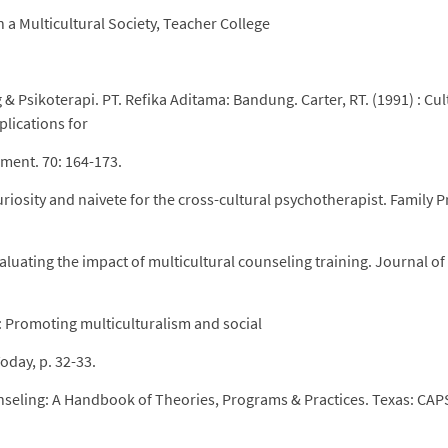
n a Multicultural Society, Teacher College
 & Psikoterapi. PT. Refika Aditama: Bandung. Carter, RT. (1991) : Cul
plications for
ment. 70: 164-173.
curiosity and naivete for the cross-cultural psychotherapist. Family P
Evaluating the impact of multicultural counseling training. Journal of
) : Promoting multiculturalism and social
oday, p. 32-33.
ounseling: A Handbook of Theories, Programs & Practices. Texas: CAP