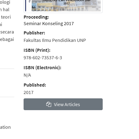
ologi
n hal
Proceeding:
 teori
Seminar Konseling 2017
i
 secara
Publisher:
sebagai
Fakultas Ilmu Pendidikan UNP
ISBN (Print):
978-602-73537-6-3
ISBN (Electronic):
N/A
Published:
2017
View Articles
zation