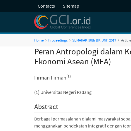
Contacts
Sitemap
Home
Proceedings
SEMARAK 50th BK UNP 2017
Article
Peran Antropologi dalam Ko
Ekonomi Asean (MEA)
(1)
Firman Firman
(1) Universitas Negeri Padang
Abstract
Berbagai permasalahan dialami masyarakat sebag
menggunakan pendekatan integratif dengan teori 