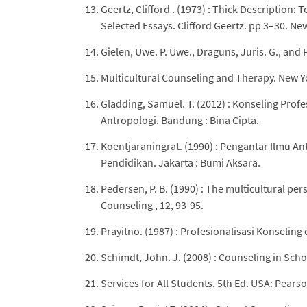
Geertz, Clifford . (1973) : Thick Description:
Selected Essays. Clifford Geertz. pp 3–30. Ne
Gielen, Uwe. P. Uwe., Draguns, Juris. G., and F
Multicultural Counseling and Therapy. New Y
Gladding, Samuel. T. (2012) : Konseling Profe
Antropologi. Bandung : Bina Cipta.
Koentjaraningrat. (1990) : Pengantar Ilmu Ant
Pendidikan. Jakarta : Bumi Aksara.
Pedersen, P. B. (1990) : The multicultural per
Counseling , 12, 93-95.
Prayitno. (1987) : Profesionalisasi Konselin
Schimdt, John. J. (2008) : Counseling in Sc
Services for All Students. 5th Ed. USA: Pearso