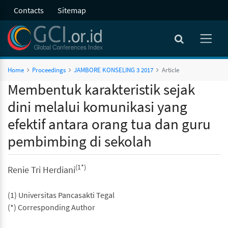
Contacts
Sitemap
Home
Proceedings
JAMBORE KONSELING 3 2017
Article
Membentuk karakteristik sejak
dini melalui komunikasi yang
efektif antara orang tua dan guru
pembimbing di sekolah
(1*)
Renie Tri Herdiani
(1) Universitas Pancasakti Tegal
(*) Corresponding Author