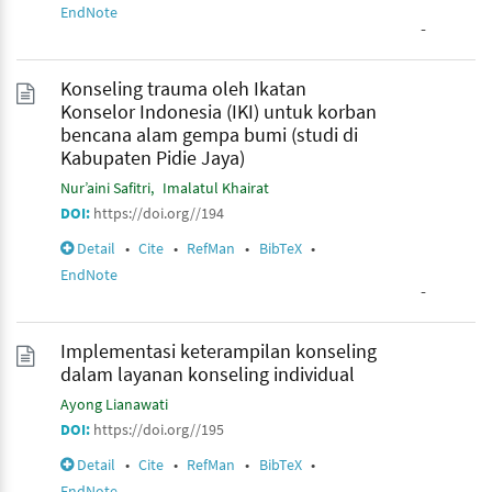
EndNote
-
Konseling trauma oleh Ikatan
Konselor Indonesia (IKI) untuk korban
bencana alam gempa bumi (studi di
Kabupaten Pidie Jaya)
Nur’aini Safitri
Imalatul Khairat
DOI:
https://doi.org//194
Detail
•
Cite
•
RefMan
•
BibTeX
•
EndNote
-
Implementasi keterampilan konseling
dalam layanan konseling individual
Ayong Lianawati
DOI:
https://doi.org//195
Detail
•
Cite
•
RefMan
•
BibTeX
•
EndNote