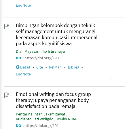
EndNote
-
Bimbingan kelompok dengan teknik
self management untuk mengurangi
kecemasan komunikasi interpersonal
pada aspek kognitif siswa
Dian Mayasari
Iip Istirahayu
DOI:
https://doi.org//190
Detail
•
Cite
•
RefMan
•
BibTeX
•
EndNote
-
Emotional writing dan focus group
therapy: upaya penanganan body
dissatisfaction pada remaja
Pentarina Intan Laksmitawati
Rudianto Jati Widigdo
Dwiky Nuari
DOI:
https://doi.org//191