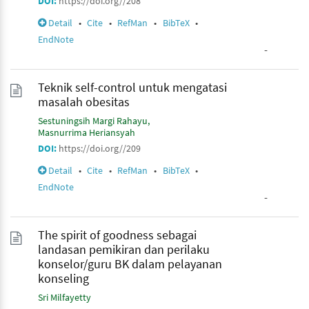
DOI:
https://doi.org//208
Detail
•
Cite
•
RefMan
•
BibTeX
•
EndNote
-
Teknik self-control untuk mengatasi
masalah obesitas
Sestuningsih Margi Rahayu
Masnurrima Heriansyah
DOI:
https://doi.org//209
Detail
•
Cite
•
RefMan
•
BibTeX
•
EndNote
-
The spirit of goodness sebagai
landasan pemikiran dan perilaku
konselor/guru BK dalam pelayanan
konseling
Sri Milfayetty