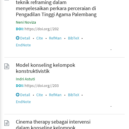
teknik reframing dalam
menyelesaikan perkara perceraian di
Pengadilan Tinggi Agama Palembang
Neni Noviza
DOI:
https://doi.org//202
Detail
•
Cite
•
RefMan
•
BibTeX
•
EndNote
-
Model konseling kelompok
konstruktivistik
Indri Astuti
DOI:
https://doi.org//203
Detail
•
Cite
•
RefMan
•
BibTeX
•
EndNote
-
Cinema therapy sebagai intervensi
dalam konseling kelompok