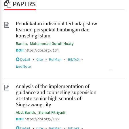
PAPERS
Pendekatan individual terhadap slow
learner: perspektif bimbingan dan
konseling Islam
Ranita
Muhammad Guruh Nuary
DOI:
https://doi.org//184
Detail
•
Cite
•
RefMan
•
BibTeX
•
EndNote
-
Analysis of the implementation of
guidance and counseling supervision
at state senior high schools of
Singkawang city
Abd. Basith
Slamat Fitriyadi
DOI:
https://doi.org//185
Detail
•
Cite
•
RefMan
•
BibTeX
•