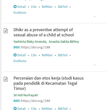
Detail
•
Cite
•
RefMan
•
BibTeX
•
EndNote
-
Dhikr as a preventive attempt of
sexual abuse of a child at school
Yashinta Rizky Ananda
Anastia Sabila Billiny
DOI:
https://doi.org//188
Detail
•
Cite
•
RefMan
•
BibTeX
•
EndNote
-
Perceraian dan etos kerja (studi kasus
pada pendidik di Kecamatan Tegal
Timur)
Sri Adi Nurhayati
DOI:
https://doi.org//189
Detail
•
Cite
•
RefMan
•
BibTeX
•