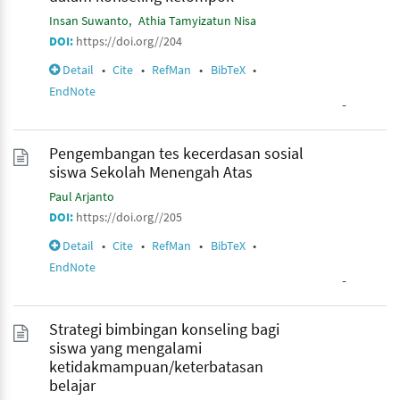
Insan Suwanto
Athia Tamyizatun Nisa
DOI:
https://doi.org//204
Detail
•
Cite
•
RefMan
•
BibTeX
•
EndNote
-
Pengembangan tes kecerdasan sosial
siswa Sekolah Menengah Atas
Paul Arjanto
DOI:
https://doi.org//205
Detail
•
Cite
•
RefMan
•
BibTeX
•
EndNote
-
Strategi bimbingan konseling bagi
siswa yang mengalami
ketidakmampuan/keterbatasan
belajar