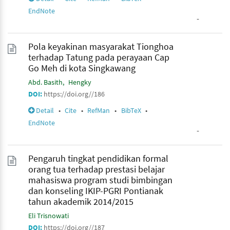
EndNote
-
Pola keyakinan masyarakat Tionghoa
terhadap Tatung pada perayaan Cap
Go Meh di kota Singkawang
Abd. Basith
Hengky
DOI:
https://doi.org//186
Detail
•
Cite
•
RefMan
•
BibTeX
•
EndNote
-
Pengaruh tingkat pendidikan formal
orang tua terhadap prestasi belajar
mahasiswa program studi bimbingan
dan konseling IKIP-PGRI Pontianak
tahun akademik 2014/2015
Eli Trisnowati
DOI:
https://doi.org//187