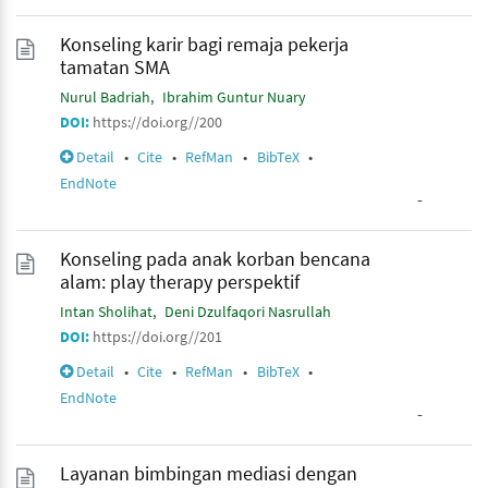
Konseling karir bagi remaja pekerja
tamatan SMA
Nurul Badriah
Ibrahim Guntur Nuary
DOI:
https://doi.org//200
Detail
•
Cite
•
RefMan
•
BibTeX
•
EndNote
-
Konseling pada anak korban bencana
alam: play therapy perspektif
Intan Sholihat
Deni Dzulfaqori Nasrullah
DOI:
https://doi.org//201
Detail
•
Cite
•
RefMan
•
BibTeX
•
EndNote
-
Layanan bimbingan mediasi dengan