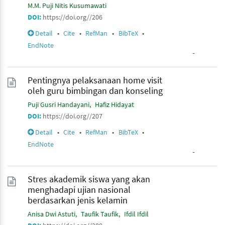
M.M. Puji Nitis Kusumawati
DOI:
https://doi.org//206
Detail
•
Cite
•
RefMan
•
BibTeX
•
EndNote
-
Pentingnya pelaksanaan home visit
oleh guru bimbingan dan konseling
Puji Gusri Handayani
Hafiz Hidayat
DOI:
https://doi.org//207
Detail
•
Cite
•
RefMan
•
BibTeX
•
EndNote
-
Stres akademik siswa yang akan
menghadapi ujian nasional
berdasarkan jenis kelamin
Anisa Dwi Astuti
Taufik Taufik
Ifdil Ifdil