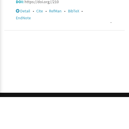
DOI:
https://doi.org//210
Detail
•
Cite
•
RefMan
•
BibTeX
•
EndNote
-
© 2026 GCI, Global Conferences Index, Lda - All rights
reserved.
Privacy & Policy
About us
Sitemap