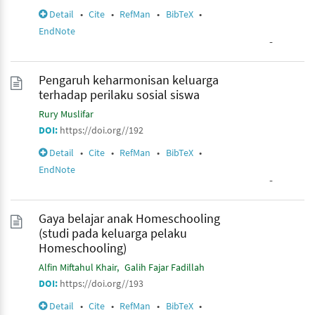
Detail
•
Cite
•
RefMan
•
BibTeX
•
EndNote
-
Pengaruh keharmonisan keluarga
terhadap perilaku sosial siswa
Rury Muslifar
DOI:
https://doi.org//192
Detail
•
Cite
•
RefMan
•
BibTeX
•
EndNote
-
Gaya belajar anak Homeschooling
(studi pada keluarga pelaku
Homeschooling)
Alfin Miftahul Khair
Galih Fajar Fadillah
DOI:
https://doi.org//193
Detail
•
Cite
•
RefMan
•
BibTeX
•