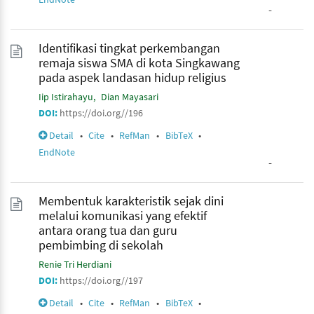
-
Identifikasi tingkat perkembangan
remaja siswa SMA di kota Singkawang
pada aspek landasan hidup religius
Iip Istirahayu
Dian Mayasari
DOI:
https://doi.org//196
Detail
•
Cite
•
RefMan
•
BibTeX
•
EndNote
-
Membentuk karakteristik sejak dini
melalui komunikasi yang efektif
antara orang tua dan guru
pembimbing di sekolah
Renie Tri Herdiani
DOI:
https://doi.org//197
Detail
•
Cite
•
RefMan
•
BibTeX
•