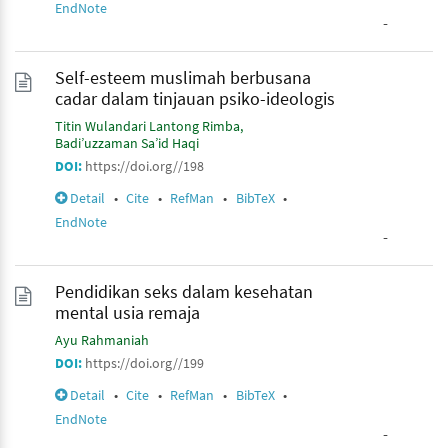
EndNote
-
Self-esteem muslimah berbusana
cadar dalam tinjauan psiko-ideologis
Titin Wulandari Lantong Rimba
Badi’uzzaman Sa’id Haqi
DOI:
https://doi.org//198
Detail
•
Cite
•
RefMan
•
BibTeX
•
EndNote
-
Pendidikan seks dalam kesehatan
mental usia remaja
Ayu Rahmaniah
DOI:
https://doi.org//199
Detail
•
Cite
•
RefMan
•
BibTeX
•
EndNote
-